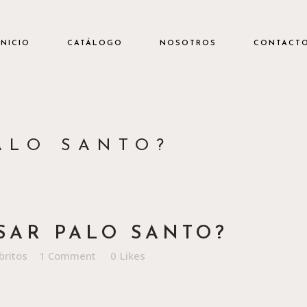
INICIO
CATÁLOGO
NOSOTROS
CONTACT
ALO SANTO?
AR PALO SANTO?
britos
1 Comment
0
Likes