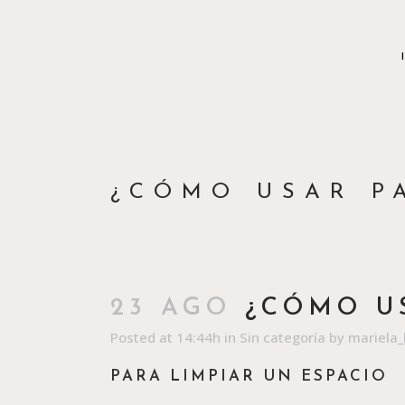
¿CÓMO USAR P
23 AGO
¿CÓMO US
Posted at 14:44h
in
Sin categoría
by
mariela_
PARA LIMPIAR UN ESPACIO