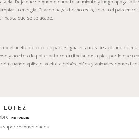
a vela. Deja que se queme durante un minuto y luego apaga la lla
impiar la energía. Cuando hayas hecho esto, coloca el palo en re
r hasta que se te acabe.
como el aceite de coco en partes iguales antes de aplicarlo direc
nso y aceites de palo santo con irritación de la piel, por lo que r
ión cuando aplica el aceite a bebés, niños y animales domésticos
 LÓPEZ
mbre
RESPONDER
os super recomendados